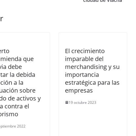
r
erto
El crecimiento
omienda que
imparable del
via debe
merchandising y su
tar la debida
importancia
ción a la
estratégica para las
uación sobre
empresas
do de activos y
19 octubre 2023
a contra el
rorismo
eptiembre 2022