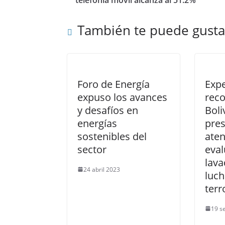
También te puede gusta
Foro de Energía
Exp
expuso los avances
rec
y desafíos en
Boli
energías
pres
sostenibles del
aten
sector
eval
lava
24 abril 2023
luch
ter
19 s