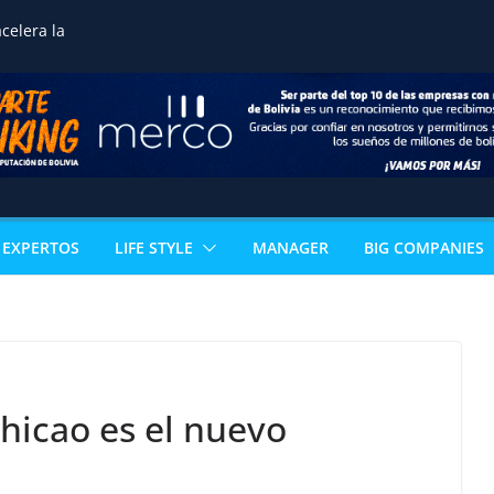
celera la
ización ganadera y
n negocio de alto valor
mérica
guros reafirma su
 Bolivia impulsando
empleo y crecimiento
noce la excelencia
de estudiante de
EXPERTOS
LIFE STYLE
MANAGER
BIG COMPANIES
n acceso directo a
ertificación
al
 los sectores que
l PIB boliviano
omía paceña no para:
vuelve con 18
s que reinventan la
hicao es el nuevo