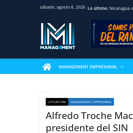
sábado, agosto 8, 2026
Lo último:
Nicaragua a
profesional
consolida u
en Centroa
Nacional Se
apuesta por
inversión, 
sostenible
Huawei reco
académica 
MANAGEMENT EMPRESARIAL
Univalle co
examen de c
internacion
IBCE revela
sostienen e
La gastron
COYUNTURA
MANAGEMENT EMPRESARIAL
Pizza Week 
restaurante
Alfredo Troche Mac
pizza
presidente del SIN