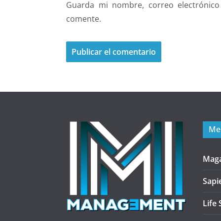
Guarda mi nombre, correo electrónico
comente.
Me
Mag
Sapi
Life 