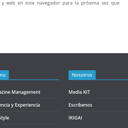
 y web en este navegador para la próxima vez que
nu
Nosotros
azine Management
Media KIT
encia y Experiencia
Escribenos
Style
IKIGAI