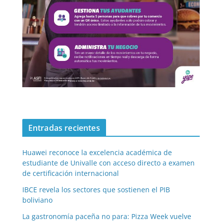
Entradas recientes
Huawei reconoce la excelencia académica de
estudiante de Univalle con acceso directo a examen
de certificación internacional
IBCE revela los sectores que sostienen el PIB
boliviano
La gastronomía paceña no para: Pizza Week vuelve