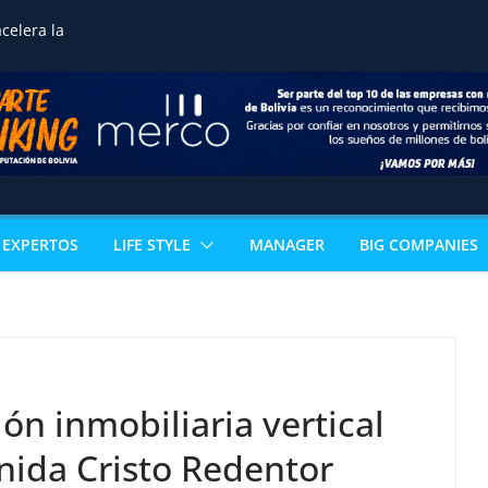
celera la
ización ganadera y
n negocio de alto valor
mérica
guros reafirma su
 Bolivia impulsando
empleo y crecimiento
noce la excelencia
de estudiante de
EXPERTOS
LIFE STYLE
MANAGER
BIG COMPANIES
n acceso directo a
ertificación
al
 los sectores que
l PIB boliviano
omía paceña no para:
vuelve con 18
s que reinventan la
ión inmobiliaria vertical
nida Cristo Redentor