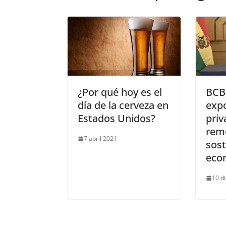
¿Por qué hoy es el
BCB
día de la cerveza en
exp
Estados Unidos?
priv
rem
7 abril 2021
sost
eco
10 d