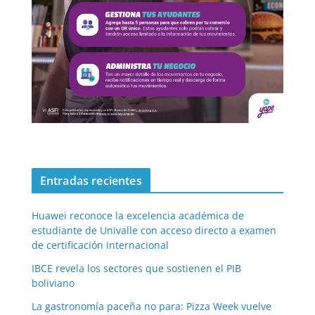
Entradas recientes
Huawei reconoce la excelencia académica de
estudiante de Univalle con acceso directo a examen
de certificación internacional
IBCE revela los sectores que sostienen el PIB
boliviano
La gastronomía paceña no para: Pizza Week vuelve