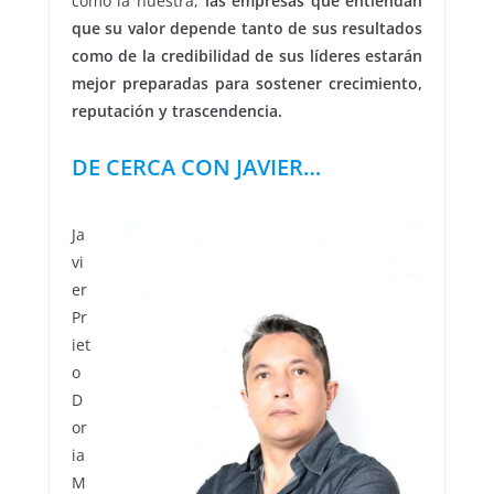
como la nuestra,
las empresas que entiendan
que su valor depende tanto de sus resultados
como de la credibilidad de sus líderes estarán
mejor preparadas para sostener crecimiento,
reputación y trascendencia.
DE CERCA CON JAVIER…
Ja
vi
er
Pr
iet
o
D
or
ia
M