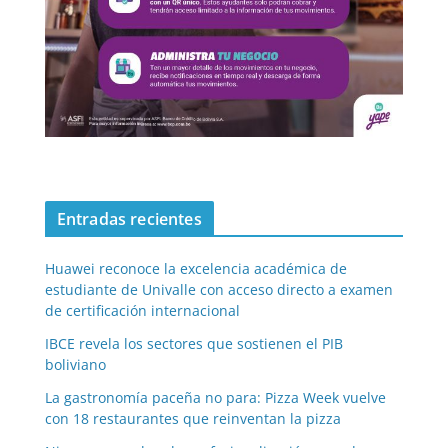
Entradas recientes
Huawei reconoce la excelencia académica de
estudiante de Univalle con acceso directo a examen
de certificación internacional
IBCE revela los sectores que sostienen el PIB
boliviano
La gastronomía paceña no para: Pizza Week vuelve
con 18 restaurantes que reinventan la pizza