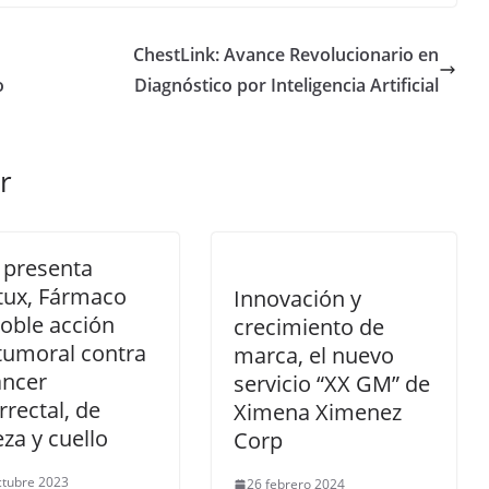
ChestLink: Avance Revolucionario en
o
Diagnóstico por Inteligencia Artificial
r
 presenta
tux, Fármaco
Innovación y
oble acción
crecimiento de
tumoral contra
marca, el nuevo
áncer
servicio “XX GM” de
rrectal, de
Ximena Ximenez
za y cuello
Corp
ctubre 2023
26 febrero 2024