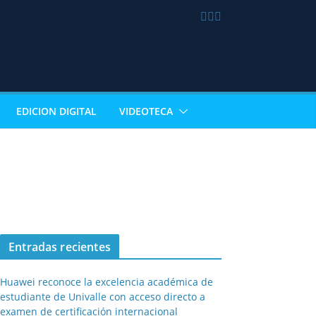
EDICION DIGITAL
VIDEOTECA
Entradas recientes
Huawei reconoce la excelencia académica de
estudiante de Univalle con acceso directo a
examen de certificación internacional