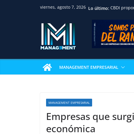
viernes, agosto 7, 2026
Lo último:
CBDI propo
ordenada pa
familias, p
jurídica y f
inmobiliari
Huawei reco
académica 
Univalle co
examen de c
internacion
MANAGEMENT EMPRESARIAL
IBCE revela
sostienen e
La gastron
Pizza Week 
restaurante
pizza
MANAGEMENT EMPRESARIAL
Nicaragua a
profesional
Empresas que surgie
consolida u
en Centroa
económica