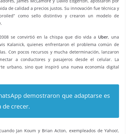
adores, James McLamore y David Edgerton, apostaron por
ida de calidad a precios justos. Su innovación fue técnica y
e broiled” como sello distintivo y crearon un modelo de
e.
 2008 se convirtió en la chispa que dio vida a
Uber
, una
avis Kalanick, quienes enfrentaron el problema común de
das. Con pocos recursos y mucha determinación, lanzaron
nectar a conductores y pasajeros desde el celular. La
rte urbano, sino que inspiró una nueva economía digital
WhatsApp demostraron que adaptarse es
 de crecer.
cuando Jan Koum y Brian Acton, exempleados de Yahoo!,