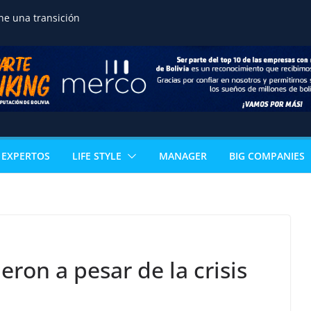
ne una transición
ra proteger a las
reservar la seguridad
ortalecer el desarrollo
o de terrenos
noce la excelencia
de estudiante de
n acceso directo a
ertificación
al
EXPERTOS
LIFE STYLE
MANAGER
BIG COMPANIES
 los sectores que
l PIB boliviano
omía paceña no para:
vuelve con 18
s que reinventan la
celera la
ización ganadera y
ron a pesar de la crisis
n negocio de alto valor
mérica