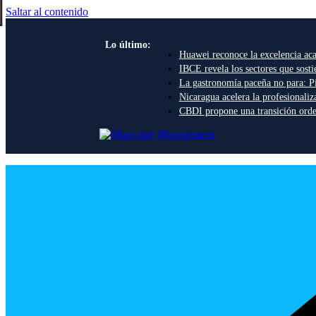
Saltar al contenido
Lo último:
Huawei reconoce la excelencia aca
IBCE revela los sectores que sosti
La gastronomía paceña no para: Pi
Nicaragua acelera la profesionali
CBDI propone una transición ordena