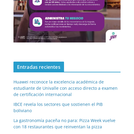
Entradas recientes
Huawei reconoce la excelencia académica de
estudiante de Univalle con acceso directo a examen
de certificación internacional
IBCE revela los sectores que sostienen el PIB
boliviano
La gastronomía paceña no para: Pizza Week vuelve
con 18 restaurantes que reinventan la pizza