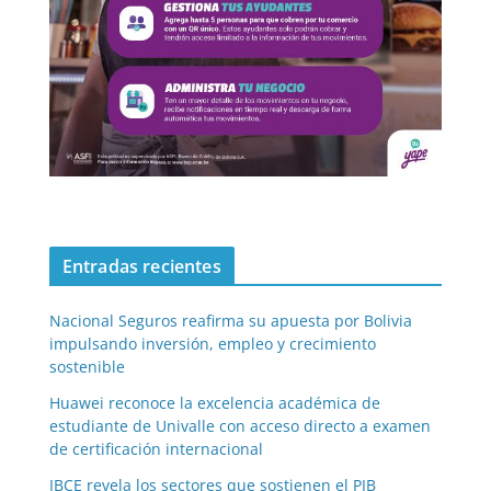
Entradas recientes
Nacional Seguros reafirma su apuesta por Bolivia
impulsando inversión, empleo y crecimiento
sostenible
Huawei reconoce la excelencia académica de
estudiante de Univalle con acceso directo a examen
de certificación internacional
IBCE revela los sectores que sostienen el PIB