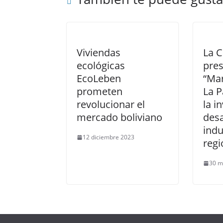
Viviendas
La 
ecológicas
pres
EcoLeben
“Mar
prometen
La P
revolucionar el
la i
mercado boliviano
desa
indu
12 diciembre 2023
regi
30 m