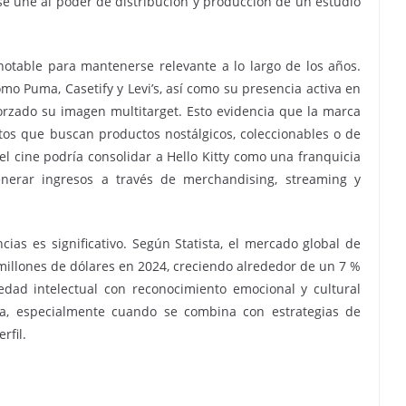
e une al poder de distribución y producción de un estudio
otable para mantenerse relevante a lo largo de los años.
 Puma, Casetify y Levi’s, así como su presencia activa en
orzado su imagen multitarget. Esto evidencia que la marca
tos que buscan productos nostálgicos, coleccionables o de
 el cine podría consolidar a Hello Kitty como una franquicia
enerar ingresos a través de merchandising, streaming y
cias es significativo. Según Statista, el mercado global de
 millones de dólares en 2024, creciendo alrededor de un 7 %
edad intelectual con reconocimiento emocional y cultural
a, especialmente cuando se combina con estrategias de
rfil.