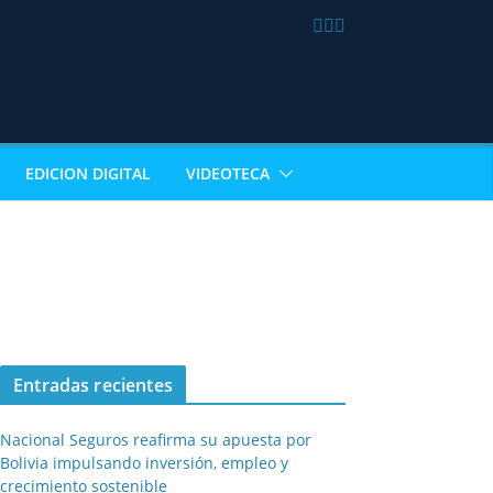
EDICION DIGITAL
VIDEOTECA
Entradas recientes
Nacional Seguros reafirma su apuesta por
Bolivia impulsando inversión, empleo y
crecimiento sostenible