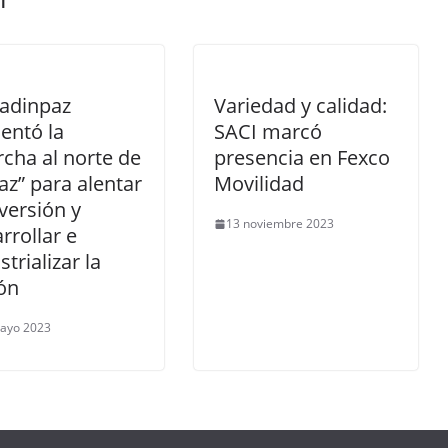
Cadinpaz
Variedad y calidad:
entó la
SACI marcó
cha al norte de
presencia en Fexco
az” para alentar
Movilidad
nversión y
13 noviembre 2023
rrollar e
strializar la
ón
ayo 2023