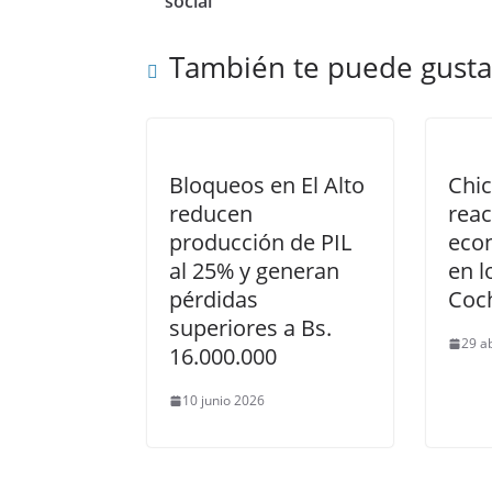
social
También te puede gusta
Bloqueos en El Alto
Chi
reducen
reac
producción de PIL
eco
al 25% y generan
en l
pérdidas
Coc
superiores a Bs.
29 a
16.000.000
10 junio 2026