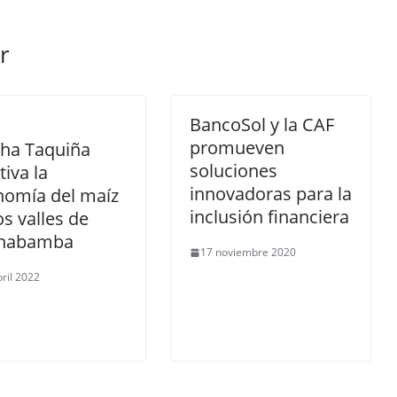
r
BancoSol y la CAF
promueven
cha Taquiña
soluciones
tiva la
innovadoras para la
nomía del maíz
inclusión financiera
os valles de
habamba
17 noviembre 2020
bril 2022