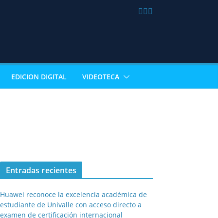
EDICION DIGITAL
VIDEOTECA
Entradas recientes
Huawei reconoce la excelencia académica de
estudiante de Univalle con acceso directo a
examen de certificación internacional