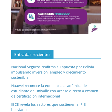
Entradas recientes
Nacional Seguros reafirma su apuesta por Bolivia
impulsando inversión, empleo y crecimiento
sostenible
Huawei reconoce la excelencia académica de
estudiante de Univalle con acceso directo a examen
de certificación internacional
IBCE revela los sectores que sostienen el PIB
boliviano