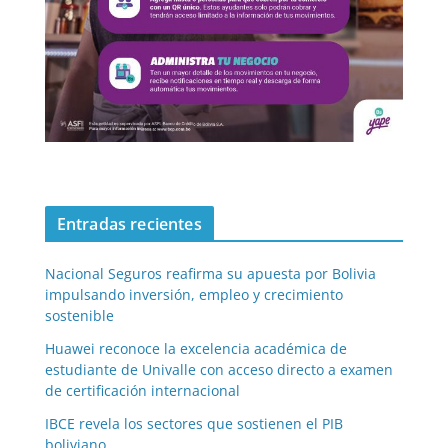
Entradas recientes
Nacional Seguros reafirma su apuesta por Bolivia
impulsando inversión, empleo y crecimiento
sostenible
Huawei reconoce la excelencia académica de
estudiante de Univalle con acceso directo a examen
de certificación internacional
IBCE revela los sectores que sostienen el PIB
boliviano