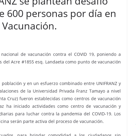
NZ se plantean desafío
e 600 personas por día en
 Vacunación.
acional de vacunación contra el COVID 19, poniendo a
es del Acre #1855 esq. Landaeta como punto de vacunación
a población y en un esfuerzo combinado entre UNIFRANZ y
talaciones de la Universidad Privada Franz Tamayo a nivel
anta Cruz) fueron establecidas como centros de vacunación
z ha iniciado actividades como centro de vacunación y
diarias para luchar contra la pandemia del COVID-19. Los
cina serán parte activa del proceso de vacunación.
cuados, para brindar comodidad a los ciudadanos sin