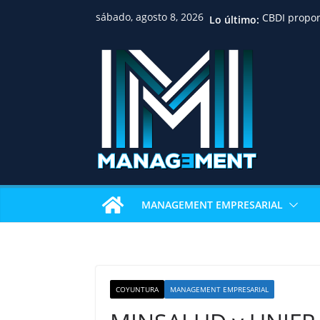
sábado, agosto 8, 2026
Lo último:
CBDI propon
ordenada pa
familias, pr
jurídica y f
inmobiliari
Huawei reco
académica d
Univalle con
examen de c
internacion
IBCE revela 
sostienen el
La gastrono
MANAGEMENT EMPRESARIAL
Pizza Week 
restaurante
pizza
Nicaragua a
profesional
consolida u
COYUNTURA
MANAGEMENT EMPRESARIAL
en Centroa