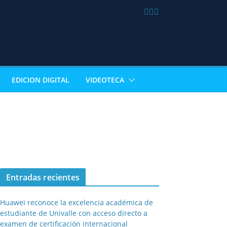
EDICION DIGITAL
VIDEOTECA
Entradas recientes
Huawei reconoce la excelencia académica de
estudiante de Univalle con acceso directo a
examen de certificación internacional