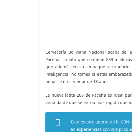
Cervecería Boliviana Nacional acaba de l
Paceña. La lata que contiene 269 mililit
que además en su empaque secundario bus
inteligencia: no tomes si estás embaraza
bebas si eres menor de 18 años.
La nueva latita 269 de Paceña es ideal pa
añadida de que se enfría más rápido que lo
“Este es otro aporte de la CBN
las experiencias con sus produ