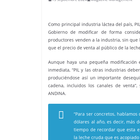
Como principal industria láctea del país, P
Gobierno de modificar de forma consid
productores venden a la industria, sin que
que el precio de venta al público de la lec
Aunque haya una pequeña modificación en
inmediata, “PIL y las otras industrias deb
produciéndose así un importante desequil
cadena, incluidos los canales de venta”, 
ANDINA.
“Para ser concretos, hablamos
dólares al año, es decir, más d
tiempo de recordar que esta 
la leche cruda que es acopiado