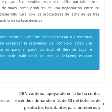
este pasado 5 de septiembre, que modifica parcialmente la
31 de mayo, como producto de una negociación entre los
Desarrollo Rural con los productores de leche de las tres
ustria en su fase decisiva.
formalmente al Gobierno nacional revisar sus recientes
así preservar la estabilidad del complejo lácteo y la
tantes para el país”, concluyó el Gerente Legal e
a tiempo de reafirmar el compromiso de la empresa con
CBN continúa apoyando en la lucha contra
resas
incendios donando más de 30 mil botellas de
productos hidratantes para bomberos y