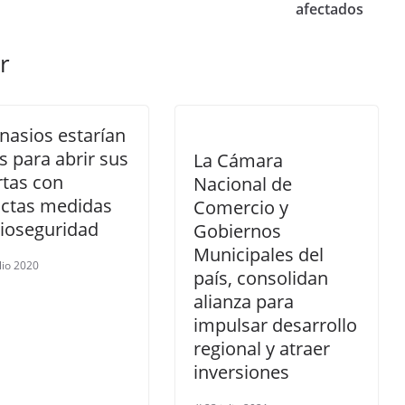
afectados
r
nasios estarían
os para abrir sus
La Cámara
rtas con
Nacional de
ictas medidas
Comercio y
bioseguridad
Gobiernos
Municipales del
lio 2020
país, consolidan
alianza para
impulsar desarrollo
regional y atraer
inversiones