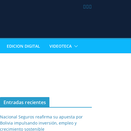
EDICION DIGITAL
VIDEOTECA
Entradas recientes
Nacional Seguros reafirma su apuesta por
Bolivia impulsando inversión, empleo y
crecimiento sostenible