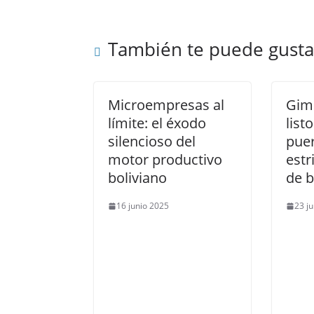
También te puede gusta
Microempresas al
Gim
límite: el éxodo
list
silencioso del
pue
motor productivo
estr
boliviano
de 
16 junio 2025
23 ju