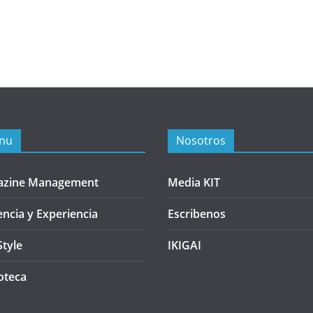
nu
Nosotros
azine Management
Media KIT
encia y Experiencia
Escribenos
Style
IKIGAI
oteca