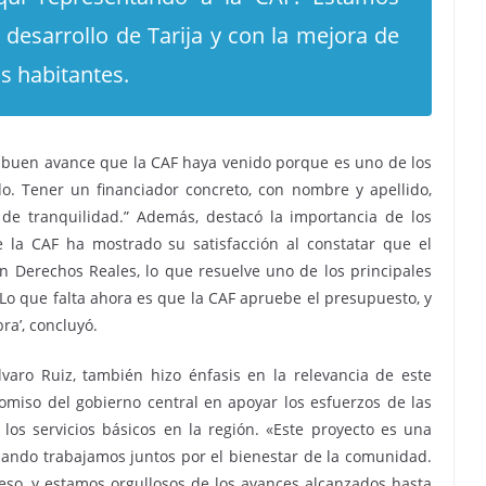
desarrollo de Tarija y con la mejora de
us habitantes.
 buen avance que la CAF haya venido porque es uno de los
. Tener un financiador concreto, con nombre y apellido,
de tranquilidad.” Además, destacó la importancia de los
 la CAF ha mostrado su satisfacción al constatar que el
en Derechos Reales, lo que resuelve uno de los principales
“Lo que falta ahora es que la CAF apruebe el presupuesto, y
bra’, concluyó.
varo Ruiz, también hizo énfasis en la relevancia de este
omiso del gobierno central en apoyar los esfuerzos de las
los servicios básicos en la región. «Este proyecto es una
ando trabajamos juntos por el bienestar de la comunidad.
eso, y estamos orgullosos de los avances alcanzados hasta