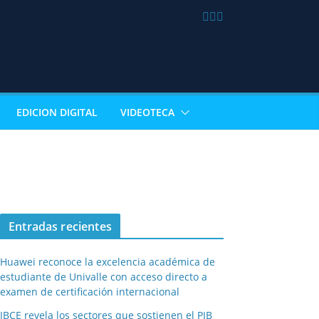
EDICION DIGITAL
VIDEOTECA
Entradas recientes
Huawei reconoce la excelencia académica de
estudiante de Univalle con acceso directo a
examen de certificación internacional
IBCE revela los sectores que sostienen el PIB