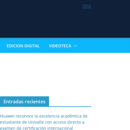
EDICION DIGITAL
VIDEOTECA
Entradas recientes
Huawei reconoce la excelencia académica de
estudiante de Univalle con acceso directo a
examen de certificación internacional