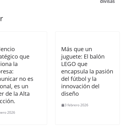
divisas
r
ilencio
Más que un
atégico que
juguete: El balón
iona la
LEGO que
resa:
encapsula la pasión
unicar no es
del fútbol y la
onal, es un
innovación del
r de la Alta
diseño
cción.
3 febrero 2026
nero 2026