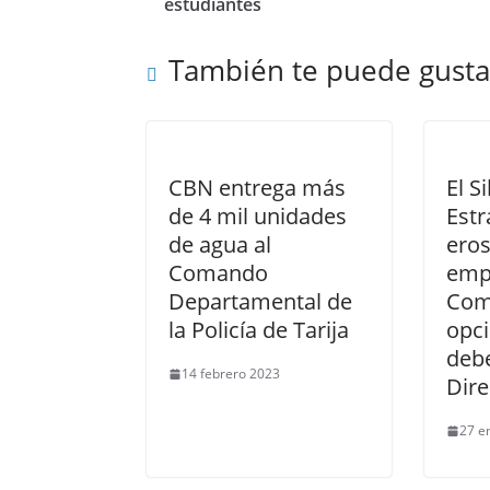
estudiantes
También te puede gusta
CBN entrega más
El S
de 4 mil unidades
Estr
de agua al
eros
Comando
emp
Departamental de
Com
la Policía de Tarija
opci
debe
14 febrero 2023
Dire
27 e