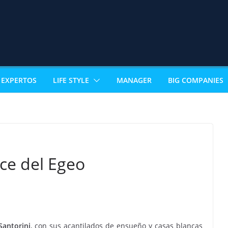
EXPERTOS
LIFE STYLE
MANAGER
BIG COMPANIES
ce del Egeo
Santorini
, con sus acantilados de ensueño y casas blancas