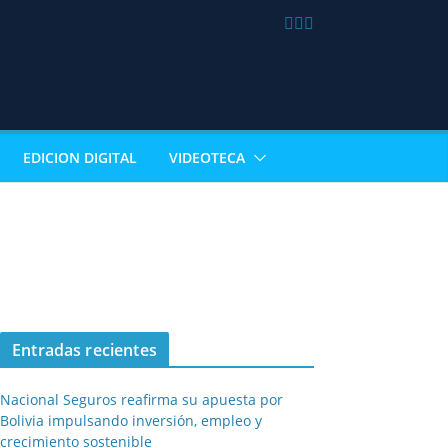
EDICION DIGITAL
VIDEOTECA
Entradas recientes
Nacional Seguros reafirma su apuesta por
Bolivia impulsando inversión, empleo y
crecimiento sostenible