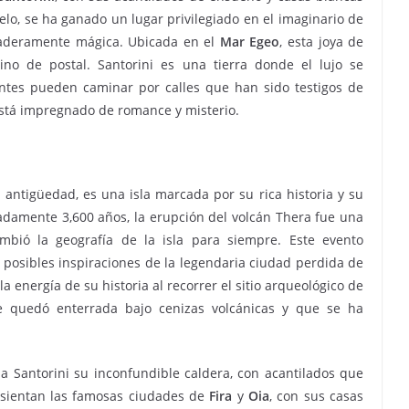
elo, se ha ganado un lugar privilegiado en el imaginario de
daderamente mágica. Ubicada en el
Mar Egeo
, esta joya de
 de postal. Santorini es una tierra donde el lujo se
tantes pueden caminar por calles que han sido testigos de
 está impregnado de romance y misterio.
antigüedad, es una isla marcada por su rica historia y su
adamente 3,600 años, la erupción del volcán Thera fue una
mbió la geografía de la isla para siempre. Este evento
s posibles inspiraciones de la legendaria ciudad perdida de
 la energía de su historia al recorrer el sitio arqueológico de
e quedó enterrada bajo cenizas volcánicas y que se ha
 a Santorini su inconfundible caldera, con acantilados que
asientan las famosas ciudades de
Fira
y
Oia
, con sus casas