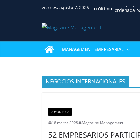
CBDI propon
viernes, agosto 7, 2026
Lo último:
ordenada pa
familias, pr
jurídica y f
inmobiliari
Huawei reco
académica d
MANAGEMENT EMPRESARIAL
Univalle con
examen de c
internacion
IBCE revela 
sostienen el
NEGOCIOS INTERNACIONALES
La gastrono
Pizza Week 
restaurante
pizza
Nicaragua a
profesional
COYUNTURA
consolida u
18 marzo 2025
Magazine Management
en Centroa
52 EMPRESARIOS PARTICI