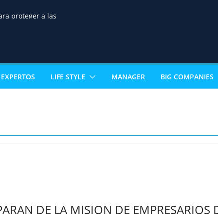
e una transición
ra proteger a las
eservar la seguridad
ortalecer el desarrollo
o de terrenos
noce la excelencia
e estudiante de
EXPERTOS
LIFE STYLE
MANAGER
BIG COMPANIES
 acceso directo a
ertificación
al
los sectores que
 PIB boliviano
mía paceña no para:
vuelve con 18
s que reinventan la
celera la
ización ganadera y
n negocio de alto valor
mérica
PARAN DE LA MISION DE EMPRESARIOS D