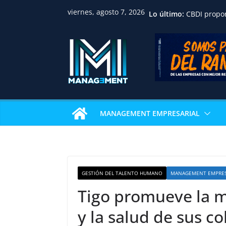
viernes, agosto 7, 2026
Lo último:
CBDI propo
ordenada pa
familias, p
jurídica y f
inmobiliari
Huawei reco
académica 
Univalle co
examen de c
internacion
MANAGEMENT EMPRESARIAL
IBCE revela
sostienen e
La gastron
Pizza Week 
restaurante
pizza
GESTIÓN DEL TALENTO HUMANO
MANAGEMENT EMPRES
Nicaragua a
profesional
Tigo promueve la m
consolida u
en Centroa
y la salud de sus c