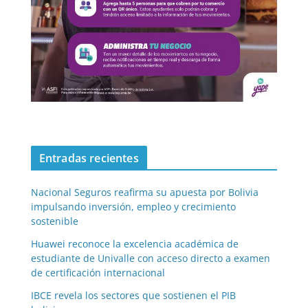
Entradas recientes
Nacional Seguros reafirma su apuesta por Bolivia
impulsando inversión, empleo y crecimiento
sostenible
Huawei reconoce la excelencia académica de
estudiante de Univalle con acceso directo a examen
de certificación internacional
IBCE revela los sectores que sostienen el PIB