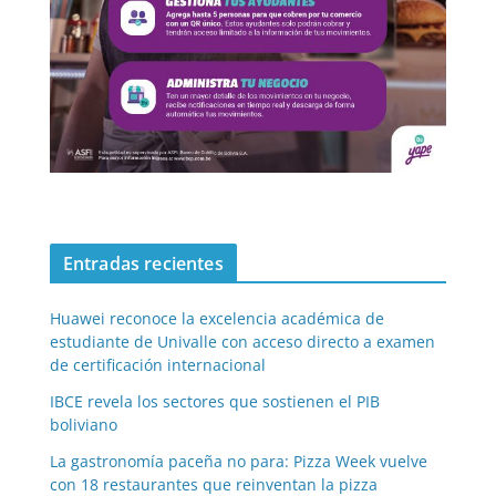
Entradas recientes
Huawei reconoce la excelencia académica de
estudiante de Univalle con acceso directo a examen
de certificación internacional
IBCE revela los sectores que sostienen el PIB
boliviano
La gastronomía paceña no para: Pizza Week vuelve
con 18 restaurantes que reinventan la pizza