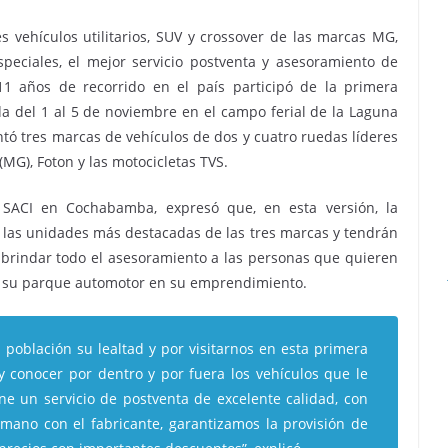
s vehículos utilitarios, SUV y crossover de las marcas MG,
peciales, el mejor servicio postventa y asesoramiento de
11 años de recorrido en el país participó de la primera
da del 1 al 5 de noviembre en el campo ferial de la Laguna
ó tres marcas de vehículos de dos y cuatro ruedas líderes
G), Foton y las motocicletas TVS.
 SACI en Cochabamba, expresó que, en esta versión, la
las unidades más destacadas de las tres marcas y tendrán
 brindar todo el asesoramiento a las personas que quieren
r su parque automotor en su emprendimiento.
población su lealtad y por visitarnos en esta primera
y conocer por dentro y por fuera los vehículos que le
ne un servicio de postventa de excelente calidad, con
mano con el fabricante, garantizamos la provisión de