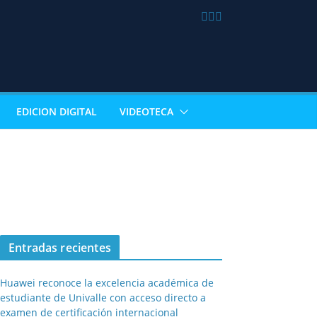
EDICION DIGITAL
VIDEOTECA
Entradas recientes
Huawei reconoce la excelencia académica de
estudiante de Univalle con acceso directo a
examen de certificación internacional