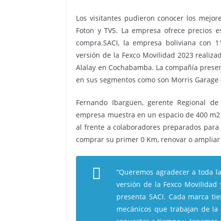
Los visitantes pudieron conocer los mejore
Foton y TVS. La empresa ofrece precios es
compra.SACI, la empresa boliviana con 1
versión de la Fexco Movilidad 2023 realiza
Alalay en Cochabamba. La compañía present
en sus segmentos como son Morris Garage (M
Fernando Ibargüen, gerente Regional de
empresa muestra en un espacio de 400 m2 
al frente a colaboradores preparados para
comprar su primer 0 Km, renovar o amplia
“Queremos agradecer a toda la 
versión de la Fexco Movilidad 
presenta SACI. Cada marca tie
mecánicos que trabajan de la 