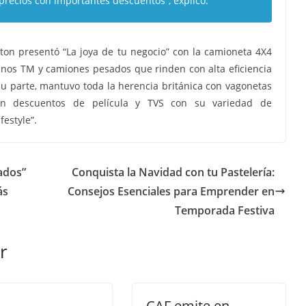
precios con importantes descuentos”, explicó.
ton presentó “La joya de tu negocio” con la camioneta 4X4
anos TM y camiones pesados que rinden con alta eficiencia
u parte, mantuvo toda la herencia británica con vagonetas
con descuentos de película y TVS con su variedad de
festyle”.
ados”
Conquista la Navidad con tu Pastelería:
ás
Consejos Esenciales para Emprender en
Temporada Festiva
r
CAF emite en