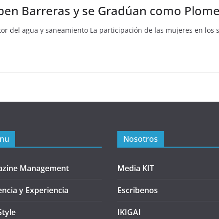
pen Barreras y se Gradúan como Plomer
or del agua y saneamiento La participación de las mujeres en los 
nu
Nosotros
azine Management
Media KIT
encia y Experiencia
Escribenos
Style
IKIGAI