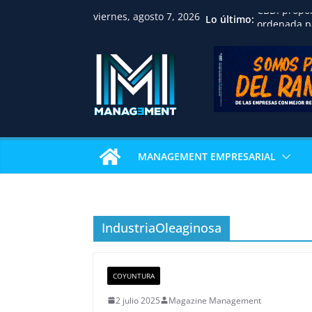
CBDI propo
viernes, agosto 7, 2026
Lo último:
ordenada pa
familias, p
jurídica y f
inmobiliari
Huawei reco
académica 
Univalle co
examen de c
internacion
IBCE revela
MANAGEMENT EMPRESARIAL
sostienen e
La gastron
Pizza Week 
restaurante
pizza
IndustriaOleaginosa
Nicaragua a
profesional
consolida u
COYUNTURA
en Centroa
2 julio 2025
Magazine Management