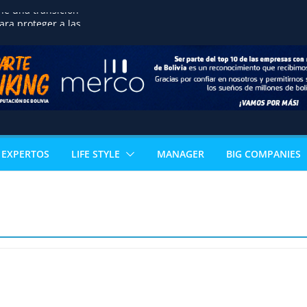
ne una transición
ra proteger a las
reservar la seguridad
ortalecer el desarrollo
o de terrenos
noce la excelencia
de estudiante de
n acceso directo a
ertificación
al
 los sectores que
EXPERTOS
LIFE STYLE
MANAGER
BIG COMPANIES
l PIB boliviano
omía paceña no para:
vuelve con 18
s que reinventan la
celera la
ización ganadera y
n negocio de alto valor
mérica