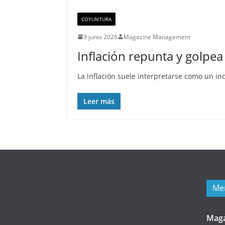
COYUNTURA
9 junio 2026
Magazine Management
Inflación repunta y golpea 
La inflación suele interpretarse como un in
Leer más
Me
Mag