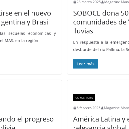
28 marzo 2025
Magazine Man
irse en el nuevo
SOBOCE dona 500
gentina y Brasil
comunidades de V
lluvias
 las secuelas económicas y
el MAS, en la región
En respuesta a la emergenci
desborde del río Pallina, la 
Leer más
COYUNTURA
6 febrero 2025
Magazine Man
ando el progreso
América Latina y 
olivia
relevancia global