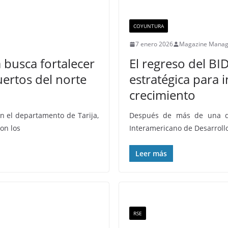
COYUNTURA
7 enero 2026
Magazine Mana
a busca fortalecer
El regreso del BID
uertos del norte
estratégica para i
crecimiento
n el departamento de Tarija,
Después de más de una déc
con los
Interamericano de Desarrollo
Leer más
RSE