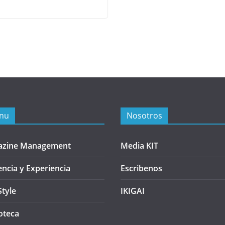
nu
Nosotros
azine Management
Media KIT
encia y Experiencia
Escribenos
Style
IKIGAI
oteca