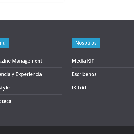
nu
Nosotros
azine Management
Media KIT
encia y Experiencia
Escribenos
Style
IKIGAI
oteca