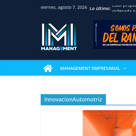
viernes, agosto 7, 2026
Lo último:
CBDI propo
ordenada pa
familias, p
jurídica y f
inmobiliari
Huawei reco
académica 
Univalle co
examen de c
internacion
MANAGEMENT EMPRESARIAL
IBCE revela
sostienen e
La gastron
Pizza Week 
restaurante
InnovacionAutomotriz
pizza
Nicaragua a
profesional
consolida u
en Centroa