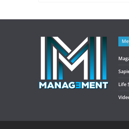
Me
Mag
Sapi
Life 
Vide