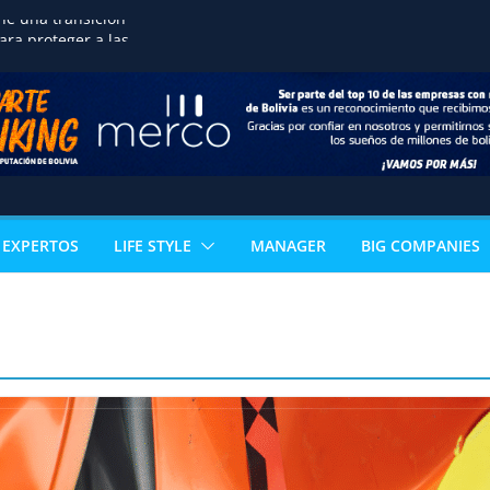
ne una transición
ra proteger a las
reservar la seguridad
ortalecer el desarrollo
o de terrenos
noce la excelencia
de estudiante de
n acceso directo a
ertificación
al
EXPERTOS
LIFE STYLE
MANAGER
BIG COMPANIES
 los sectores que
l PIB boliviano
omía paceña no para:
vuelve con 18
s que reinventan la
celera la
ización ganadera y
n negocio de alto valor
mérica