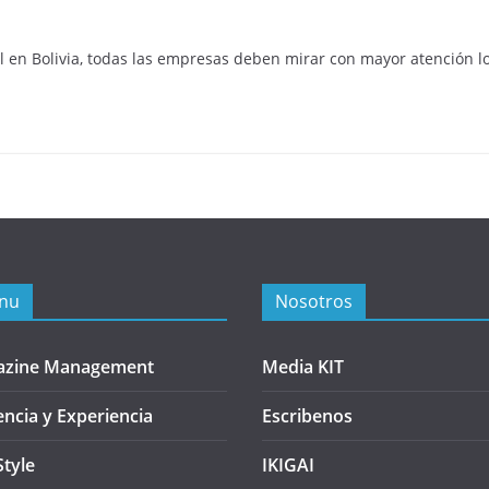
 en Bolivia, todas las empresas deben mirar con mayor atención l
nu
Nosotros
azine Management
Media KIT
encia y Experiencia
Escribenos
Style
IKIGAI