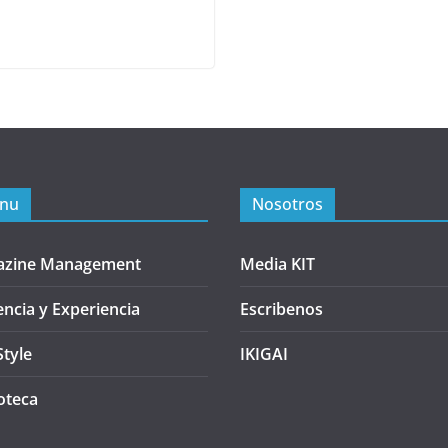
nu
Nosotros
azine Management
Media KIT
encia y Experiencia
Escribenos
Style
IKIGAI
oteca