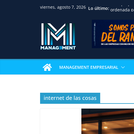
viernes, agosto 7, 2026
CBDI propo
Lo último:
ordenada pa
familias, p
jurídica y f
inmobiliari
Huawei reco
académica 
Univalle co
examen de c
internacion
MANAGEMENT EMPRESARIAL
IBCE revela
sostienen e
La gastron
Pizza Week 
restaurante
internet de las cosas
pizza
Nicaragua a
profesional
consolida u
en Centroa