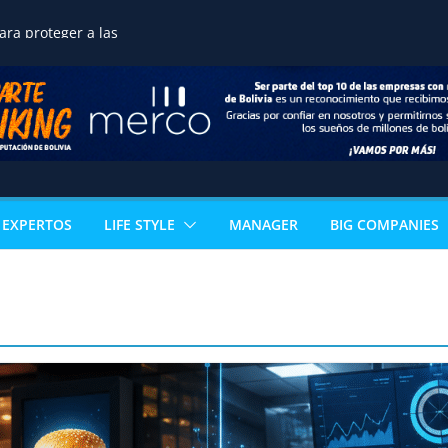
ne una transición
ra proteger a las
reservar la seguridad
ortalecer el desarrollo
o de terrenos
noce la excelencia
de estudiante de
n acceso directo a
ertificación
al
EXPERTOS
LIFE STYLE
MANAGER
BIG COMPANIES
 los sectores que
l PIB boliviano
omía paceña no para:
vuelve con 18
s que reinventan la
celera la
ización ganadera y
n negocio de alto valor
mérica