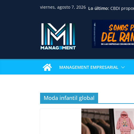
viernes, agosto 7, 2026
Lo último:
CBDI propo
ordenada pa
familias, p
jurídica y f
inmobiliari
Huawei reco
académica 
Univalle co
examen de c
internacion
MANAGEMENT EMPRESARIAL
IBCE revela
sostienen e
La gastron
Pizza Week 
restaurante
Moda infantil global
pizza
Nicaragua a
profesional
consolida u
en Centroa