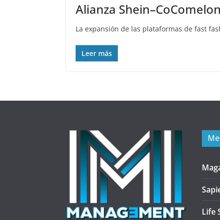
Alianza Shein–CoComelon 
La expansión de las plataformas de fast fa
Leer más
Me
Mag
Sapi
Life 