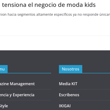
tensiona el negocio de moda kids
shion hacia segmentos altamente específicos ya no responde única
nu
Nosotros
azine Management
Media KIT
encia y Experiencia
Escribenos
Style
IKIGAI