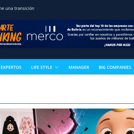
ne una transición
ra proteger a las
reservar la seguridad
ortalecer el desarrollo
o de terrenos
noce la excelencia
de estudiante de
n acceso directo a
ertificación
al
EXPERTOS
LIFE STYLE
MANAGER
BIG COMPANIES
 los sectores que
l PIB boliviano
omía paceña no para:
vuelve con 18
s que reinventan la
celera la
ización ganadera y
n negocio de alto valor
mérica