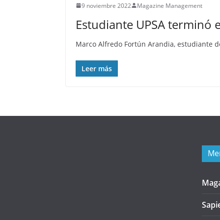
9 noviembre 2022
Magazine Management
Estudiante UPSA terminó e
Marco Alfredo Fortún Arandia, estudiante d
Leer más
Me
Mag
Sapi