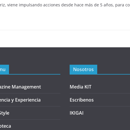
triz, viene impulsando acciones desde hace más de 5 años, para co
nu
Nosotros
azine Management
Media KIT
encia y Experiencia
Escribenos
Style
IKIGAI
oteca