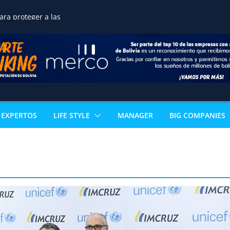
ne una transición
ra proteger a las
reservar la seguridad
ortalecer el desarrollo
o de terrenos
noce la excelencia
de estudiante de
n acceso directo a
ertificación
al
 los sectores que
EXPERTOS
LIFE STYLE
MANAGER
BIG COMPANIES
l PIB boliviano
omía paceña no para:
vuelve con 18
s que reinventan la
celera la
ización ganadera y
n negocio de alto valor
mérica