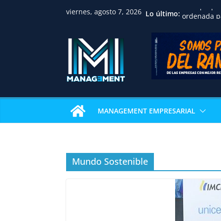
viernes, agosto 7, 2026
CBDI propo
Lo último:
ordenada pa
familias, p
jurídica y f
inmobiliari
Huawei reco
académica 
Univalle co
examen de c
internacion
IBCE revela
MANAGEMENT EMPRESARIAL
sostienen e
La gastron
Pizza Week 
restaurante
pizza
Mundo Sostenible
Nicaragua a
profesional
consolida u
en Centroa