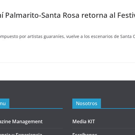
í Palmarito-Santa Rosa retorna al Festi
mpuesto por artistas guaraníes, vuelve a los escenarios de Santa C
nu
Nosotros
azine Management
Media KIT
encia y Experiencia
Escribenos