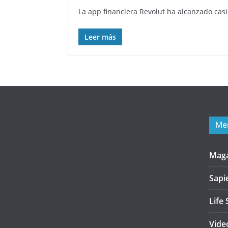
La app financiera Revolut ha alcanzado casi
Leer más
Me
Mag
Sapi
Life 
Vide