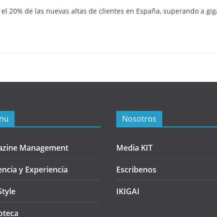
 el 20% de las nuevas altas de clientes en España, superando a gi
nu
Nosotros
azine Management
Media KIT
encia y Experiencia
Escribenos
Style
IKIGAI
oteca