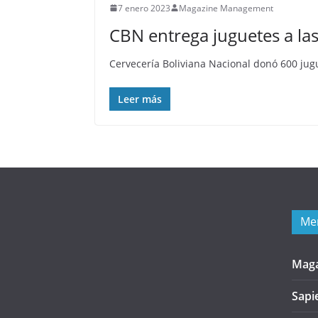
7 enero 2023
Magazine Management
CBN entrega juguetes a la
Cervecería Boliviana Nacional donó 600 jug
Leer más
Me
Mag
Sapi