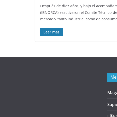
Después de diez años, y bajo el acompañamie
(IBNORCA) reactivaron el Comité Técnico de 
mercado, tanto industrial como de consum
Leer más
Me
Mag
Sapi
Life 