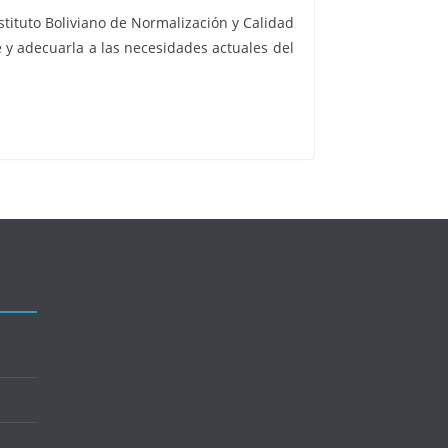
stituto Boliviano de Normalización y Calidad
e y adecuarla a las necesidades actuales del