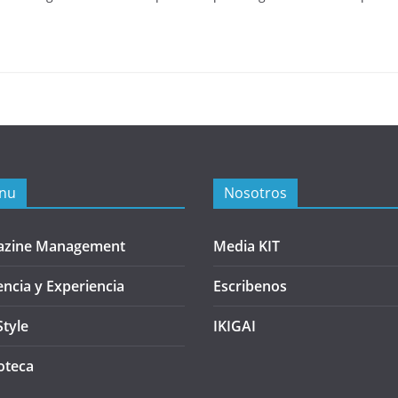
nu
Nosotros
azine Management
Media KIT
encia y Experiencia
Escribenos
Style
IKIGAI
oteca