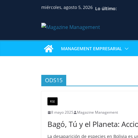
miércoles, agosto 5, 2026
Lo último:
MANAGEMENT EMPRESARIAL
ODS15
RSE
8 mayo 2025
Magazine Management
Bagó, Tú y el Planeta: Acci
La desaparición de especies en Bolivia es 