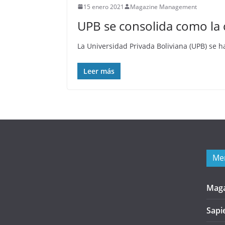
15 enero 2021
Magazine Management
UPB se consolida como la 
La Universidad Privada Boliviana (UPB) se 
Leer más
Me
Mag
Sapi