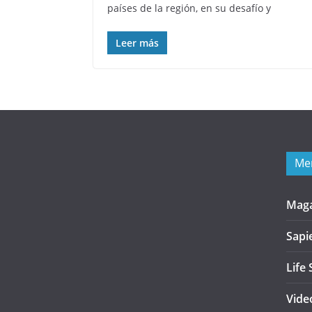
países de la región, en su desafío y
Leer más
Me
Mag
Sapi
Life 
Vide