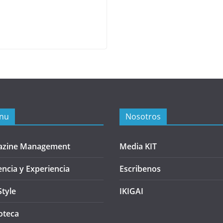
nu
Nosotros
azine Management
Media KIT
encia y Experiencia
Escribenos
Style
IKIGAI
oteca