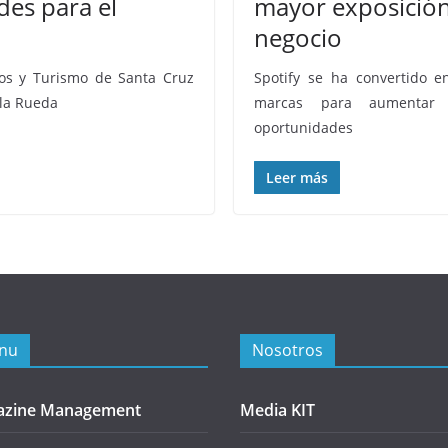
des para el
mayor exposición
negocio
ios y Turismo de Santa Cruz
Spotify se ha convertido e
 la Rueda
marcas para aumentar 
oportunidades
Leer más
nu
Nosotros
azine Management
Media KIT