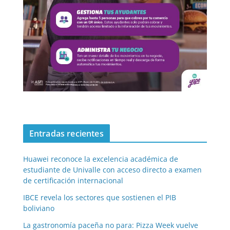
Entradas recientes
Huawei reconoce la excelencia académica de
estudiante de Univalle con acceso directo a examen
de certificación internacional
IBCE revela los sectores que sostienen el PIB
boliviano
La gastronomía paceña no para: Pizza Week vuelve