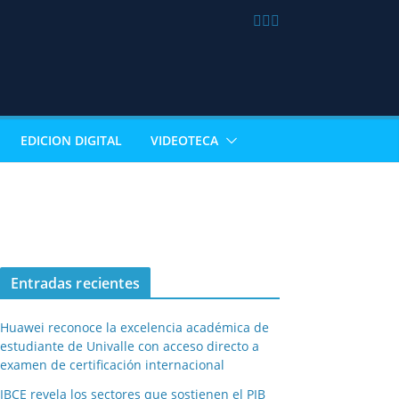
EDICION DIGITAL
VIDEOTECA
Entradas recientes
Huawei reconoce la excelencia académica de
estudiante de Univalle con acceso directo a
examen de certificación internacional
IBCE revela los sectores que sostienen el PIB