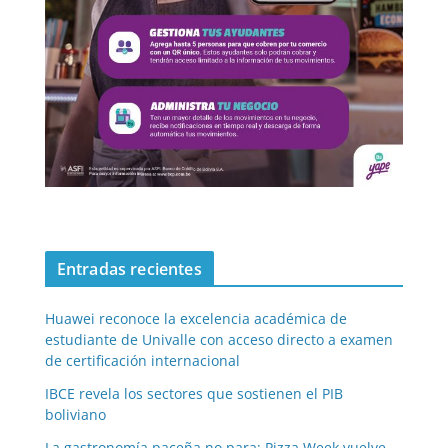
Entradas recientes
Huawei reconoce la excelencia académica de
estudiante de Univalle con acceso directo a examen
de certificación internacional
IBCE revela los sectores que sostienen el PIB
boliviano
La gastronomía paceña no para: Pizza Week vuelve