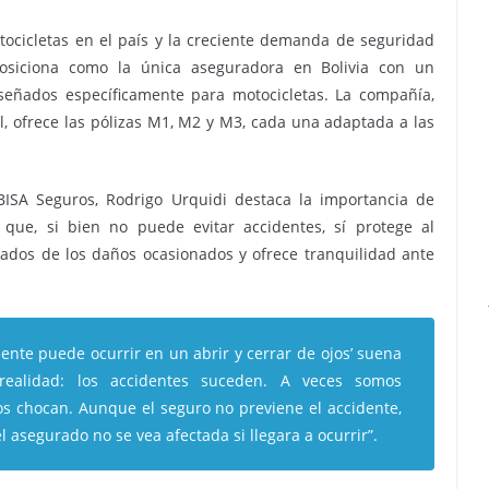
ocicletas en el país y la creciente demanda de seguridad
posiciona como la única aseguradora en Bolivia con un
iseñados específicamente para motocicletas. La compañía,
, ofrece las pólizas M1, M2 y M3, cada una adaptada a las
ISA Seguros, Rodrigo Urquidi destaca la importancia de
 que, si bien no puede evitar accidentes, sí protege al
vados de los daños ocasionados y ofrece tranquilidad ante
idente puede ocurrir en un abrir y cerrar de ojos’ suena
a realidad: los accidentes suceden. A veces somos
 chocan. Aunque el seguro no previene el accidente,
l asegurado no se vea afectada si llegara a ocurrir”.