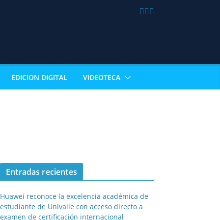
EDICION DIGITAL
VIDEOTECA
Entradas recientes
Huawei reconoce la excelencia académica de
estudiante de Univalle con acceso directo a
examen de certificación internacional