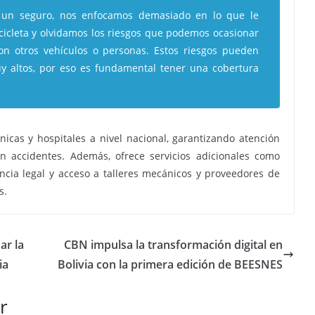
 un seguro, nos enfocamos demasiado en lo que le
icleta y olvidamos los riesgos que podemos ocasionar
on otros vehículos o personas. Estos riesgos pueden
y altos, por eso es fundamental tener una cobertura
icas y hospitales a nivel nacional, garantizando atención
n accidentes. Además, ofrece servicios adicionales como
tencia legal y acceso a talleres mecánicos y proveedores de
s.
ar la
CBN impulsa la transformación digital en
ia
Bolivia con la primera edición de BEESNES
r