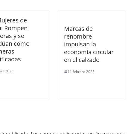
Mujeres de
ni Rompen
Marcas de
eras y se
renombre
dúan como
impulsan la
meras
economía circular
ificadas
en el calzado
bril 2025
11 febrero 2025
rá publicada.
Los campos obligatorios están marcados