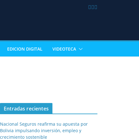
EDICION DIGITAL
VIDEOTECA
Entradas recientes
Nacional Seguros reafirma su apuesta por
Bolivia impulsando inversión, empleo y
crecimiento sostenible